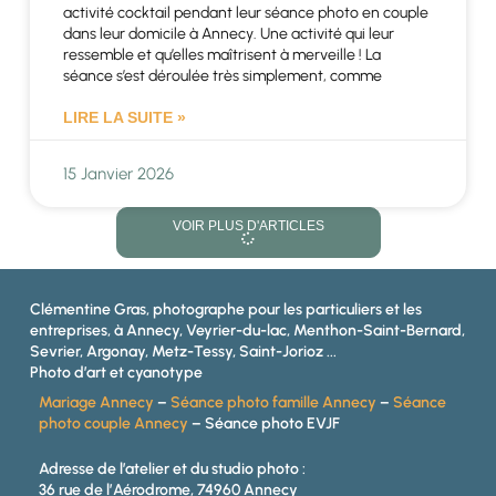
activité cocktail pendant leur séance photo en couple
dans leur domicile à Annecy. Une activité qui leur
ressemble et qu’elles maîtrisent à merveille ! La
séance s’est déroulée très simplement, comme
LIRE LA SUITE »
15 Janvier 2026
VOIR PLUS D'ARTICLES
Clémentine Gras, photographe pour les particuliers et les
entreprises, à Annecy, Veyrier-du-lac, Menthon-Saint-Bernard,
Sevrier, Argonay, Metz-Tessy, Saint-Jorioz ...
Photo d’art et cyanotype
Mariage Annecy
–
Séance photo famille Annecy
–
Séance
photo couple Annecy
– Séance photo EVJF
Adresse de l’atelier et du studio photo :
36 rue de l’Aérodrome, 74960 Annecy