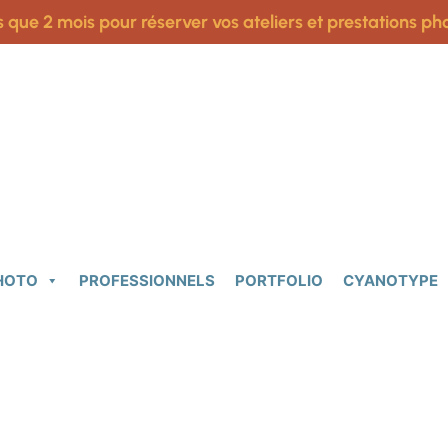
s que 2 mois pour réserver vos ateliers et prestations pho
PHOTO
PROFESSIONNELS
PORTFOLIO
CYANOTYPE