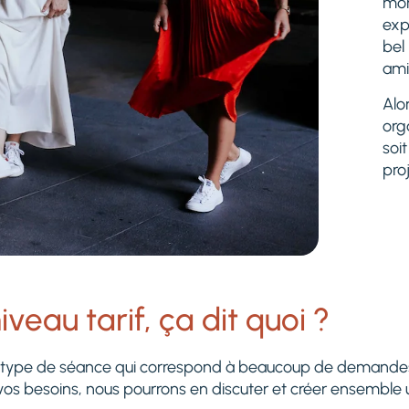
mo
exp
bel
ami
Alo
org
soi
pro
iveau tarif, ça dit quoi ?
 type de séance qui correspond à beaucoup de demande
 vos besoins, nous pourrons en discuter et créer ensemble 