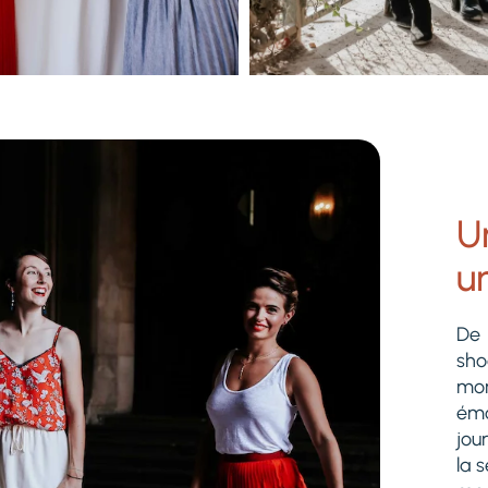
U
u
De 
sho
mom
ém
jou
la 