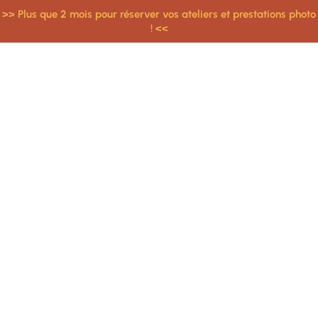
>> Plus que 2 mois pour réserver vos ateliers et prestations photo
! <<