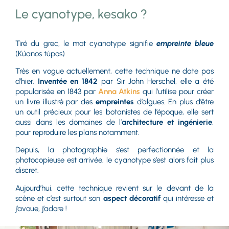
Le cyanotype, kesako ?
Tiré du grec, le mot cyanotype signifie
empreinte bleue
(Kúanos túpos)
Très en vogue actuellement, cette technique ne date pas
d’hier.
Inventée en 1842
par Sir John Herschel, elle a été
popularisée en 1843 par
Anna Atkins
qui l’utilise pour créer
un livre illustré par des
empreintes
d’algues. En plus d’être
un outil précieux pour les botanistes de l’époque, elle sert
aussi dans les domaines de l’
architecture et ingénierie
,
pour reproduire les plans notamment.
Depuis, la photographie s’est perfectionnée et la
photocopieuse est arrivée, le cyanotype s’est alors fait plus
discret.
Aujourd’hui, cette technique revient sur le devant de la
scène et c’est surtout son
aspect décoratif
qui intéresse et
j’avoue, j’adore !