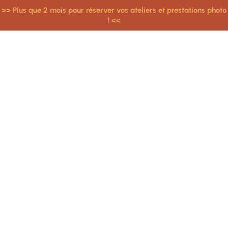
>> Plus que 2 mois pour réserver vos ateliers et prestations photo
! <<