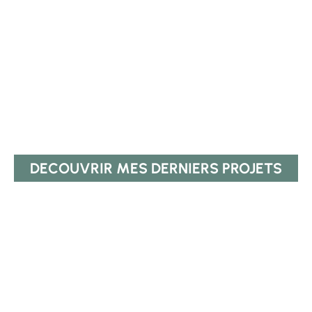
et une super ambiance ! Avec une
petite balade en forêt en prime
A refaire Merci Clémentine
DECOUVRIR MES DERNIERS PROJETS