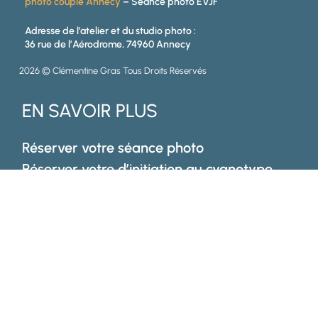
photo couple Annecy
– Séance photo EVJF
Adresse de l’atelier et du studio photo :
36 rue de l’Aérodrome, 74960 Annecy
2026 © Clémentine Gras Tous Droits Réservés
EN SAVOIR PLUS
Réserver votre séance photo
Réserver votre d’initiation au cyanotype
FAQ
Accès client.e
Mentions Légales
Politique de confidentialité
Mes actualités dans votre boîte mail