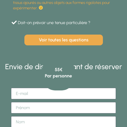
tissus ajourés ou autres objets aux formes rigolotes pour
expérimenter.
Doit-on prévoir une tenue particulière ?
Voir toutes les questions
Envie de discuter, avant de réserver
55€
?
Par personne