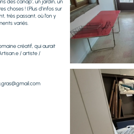
ns des canap’, un jardin, un
es choses ! (Plus d’infos sur
nt, très passant, où l’on y
ments variés.
maine créatif, qui aurait
tisan.e / artiste /
isa.gras@gmail.com