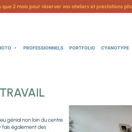
s que 2 mois pour réserver vos ateliers et prestations pho
PHOTO
PROFESSIONNELS
PORTFOLIO
CYANOTYPE
TRAVAIL
ieu génial non loin du centre
’y fais également des