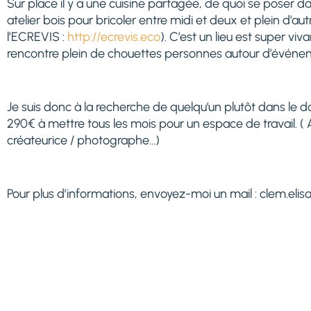
Sur place il y a une cuisine partagée, de quoi se poser da
atelier bois pour bricoler entre midi et deux et plein d’autr
l’ECREVIS :
http://ecrevis.eco
). C’est un lieu est super viva
rencontre plein de chouettes personnes autour d’événe
Je suis donc à la recherche de quelqu’un plutôt dans le do
290€ à mettre tous les mois pour un espace de travail. ( Ar
créateurice / photographe…)
Pour plus d’informations, envoyez-moi un mail : clem.el